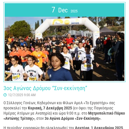
7
Dec
2025
3ος Αγώνας Δρόμου “Συν-εκκίνηση”
12/7/2025 9:00 AM
Ο Σύλλογος Γονέων, Κηδεμόνων και Φίλων ΑμεΑ «Το Εργαστήρι» σας
προσκαλεί την
Κυριακή, 7 Δεκέμβρη 2025
(εν όψει της Παγκόσμιας
Ημέρας Ατόμων με Αναπηρία) και ώρα 9:00 π.μ. στο
Μητροπολιτικό Πάρκο
«Αντώνης Τρίτσης»
, στον
3ο Αγώνα Δρόμου «Συν-Εκκίνηση»
.
Η περίοδος εγγραφών θα ολοκληρωθεί την
Δευτέρα, 1 Δεκεμβρίου 2025
.