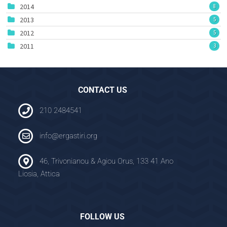
2014
8
2013
5
2012
5
2011
3
CONTACT US
210 2484541
info@ergastiri.org
46, Trivonianou & Agiou Orus, 133 41 Ano
Liosia, Attica
FOLLOW US