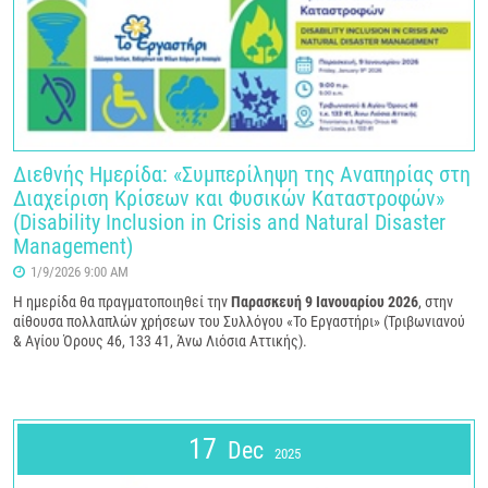
Διεθνής Ημερίδα: «Συμπερίληψη της Αναπηρίας στη
Διαχείριση Κρίσεων και Φυσικών Καταστροφών»
(Disability Inclusion in Crisis and Natural Disaster
Management)
1/9/2026 9:00 AM
Η ημερίδα θα πραγματοποιηθεί την
Παρασκευή 9 Ιανουαρίου 2026
, στην
αίθουσα πολλαπλών χρήσεων του Συλλόγου «Το Εργαστήρι» (Τριβωνιανού
& Αγίου Όρους 46, 133 41, Άνω Λιόσια Αττικής).
17
Dec
2025