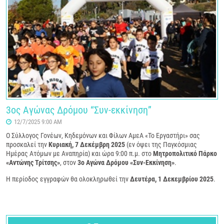
3ος Αγώνας Δρόμου “Συν-εκκίνηση”
12/7/2025 9:00 AM
Ο Σύλλογος Γονέων, Κηδεμόνων και Φίλων ΑμεΑ «Το Εργαστήρι» σας
προσκαλεί την
Κυριακή, 7 Δεκέμβρη 2025
(εν όψει της Παγκόσμιας
Ημέρας Ατόμων με Αναπηρία) και ώρα 9:00 π.μ. στο
Μητροπολιτικό Πάρκο
«Αντώνης Τρίτσης»
, στον
3ο Αγώνα Δρόμου «Συν-Εκκίνηση»
.
Η περίοδος εγγραφών θα ολοκληρωθεί την
Δευτέρα, 1 Δεκεμβρίου 2025
.