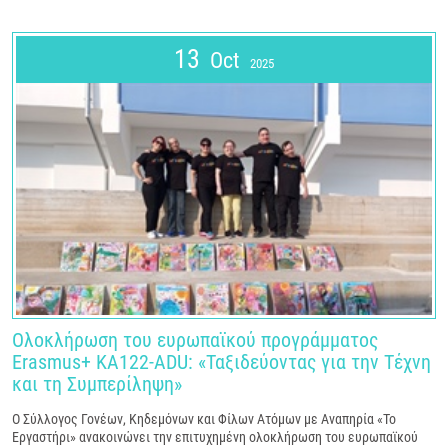
13
Oct
2025
Ολοκλήρωση του ευρωπαϊκού προγράμματος
Erasmus+ KA122-ADU: «Ταξιδεύοντας για την Τέχνη
και τη Συμπερίληψη»
Ο Σύλλογος Γονέων, Κηδεμόνων και Φίλων Ατόμων με Αναπηρία «Το
Εργαστήρι» ανακοινώνει την επιτυχημένη ολοκλήρωση του ευρωπαϊκού