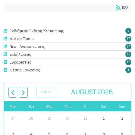
RSS
Ενδιάμεση Έκθεση Υλοποίησης
2
Δελτία Τύπου
67
Νέα - Ανακοινώσεις
77
Εκδηλώσεις
43
Ευχαριστίες
13
Θέσεις Εργασίας
1
AUGUST 2026
TODAY
Mon
Tue
Wed
Thu
Fri
Sat
Sun
27
28
29
30
31
1
2
3
4
5
6
7
8
9