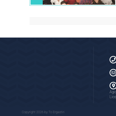
Agi
Lios
Copyright 2026 by To Ergastiri