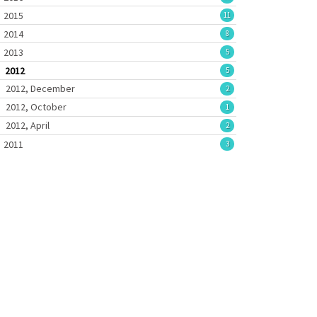
2015
11
2014
8
2013
5
2012
5
2012, December
2
2012, October
1
2012, April
2
2011
3