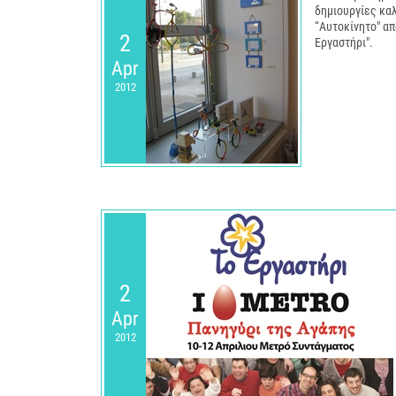
δημιουργίες καλ
“Αυτοκίνητο" απ
2
Εργαστήρι".
Apr
2012
2
Apr
2012