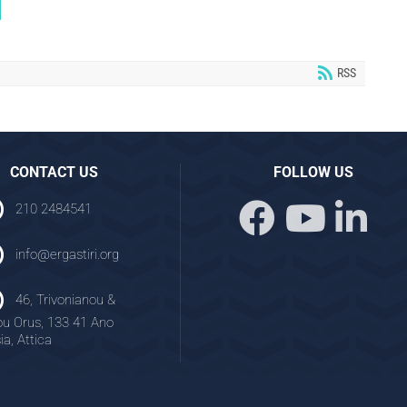
RSS
CONTACT US
FOLLOW US
210 2484541
info@ergastiri.org
46, Trivonianou &
ou Orus, 133 41 Ano
ia, Attica