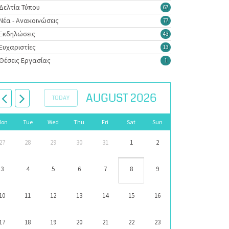
Δελτία Τύπου
67
Νέα - Ανακοινώσεις
77
Εκδηλώσεις
43
Ευχαριστίες
13
Θέσεις Εργασίας
1
AUGUST 2026
TODAY
Mon
Tue
Wed
Thu
Fri
Sat
Sun
27
28
29
30
31
1
2
3
4
5
6
7
8
9
10
11
12
13
14
15
16
17
18
19
20
21
22
23