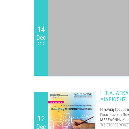
14
Dec
2012
Η Τ.Α. ΑΓΚ
ΔΙΑΒΙΩΣΗΣ
Η Γενική Γραμματ
Πρόνοιας και Πα
12
ΜΕΛΕΔΩΝΗ» διορ
ΤΙΣ ΣΤΕΓΕΣ ΥΠΟΣ
Dec