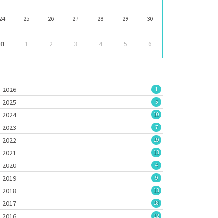
24
25
26
27
28
29
30
31
1
2
3
4
5
6
2026
1
2025
5
2024
10
2023
7
2022
19
2021
13
2020
4
2019
9
2018
13
2017
18
2016
12