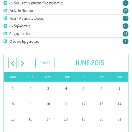
Ενδιάμεση Έκθεση Υλοποίησης
2
Δελτία Τύπου
67
Νέα - Ανακοινώσεις
77
Εκδηλώσεις
43
Ευχαριστίες
13
Θέσεις Εργασίας
1
JUNE 2015
TODAY
Mon
Tue
Wed
Thu
Fri
Sat
Sun
1
2
3
4
5
6
7
8
9
10
11
12
13
14
15
16
17
18
19
20
21