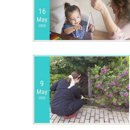
16
May
2022
9
May
2022