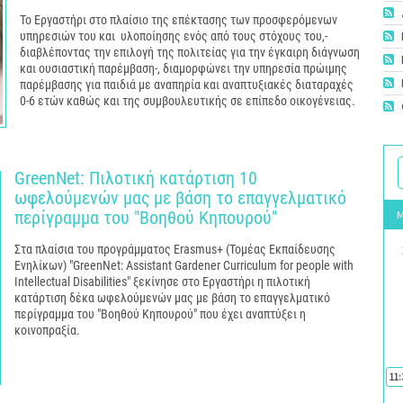
Το Εργαστήρι στο πλαίσιο της επέκτασης των προσφερόμενων
υπηρεσιών του και υλοποίησης ενός από τους στόχους του,-
διαβλέποντας την επιλογή της πολιτείας για την έγκαιρη διάγνωση
και ουσιαστική παρέμβαση-, διαμορφώνει την υπηρεσία πρώιμης
παρέμβασης για παιδιά με αναπηρία και αναπτυξιακές διαταραχές
0-6 ετών καθώς και της συμβουλευτικής σε επίπεδο οικογένειας.
GreenNet: Πιλοτική κατάρτιση 10
ωφελούμενών μας με βάση το επαγγελματικό
περίγραμμα του "Βοηθού Κηπουρού"
Στα πλαίσια του προγράμματος Erasmus+ (Τομέας Εκπαίδευσης
Ενηλίκων) "GreenNet: Assistant Gardener Curriculum for people with
Intellectual Disabilities" ξεκίνησε στο Εργαστήρι η πιλοτική
κατάρτιση δέκα ωφελούμενών μας με βάση το επαγγελματικό
περίγραμμα του "Βοηθού Κηπουρού" που έχει αναπτύξει η
κοινοπραξία.
11: