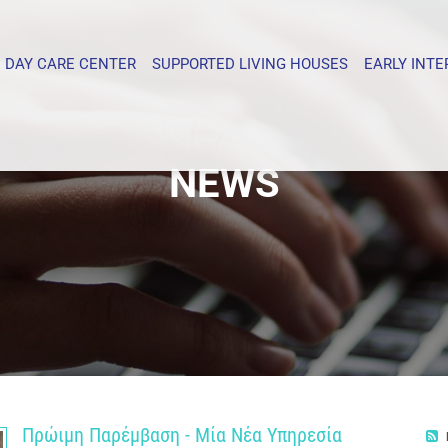
DAY CARE CENTER
SUPPORTED LIVING HOUSES
EARLY INT
NEWS
Πρώιμη Παρέμβαση - Μία Νέα Υπηρεσία