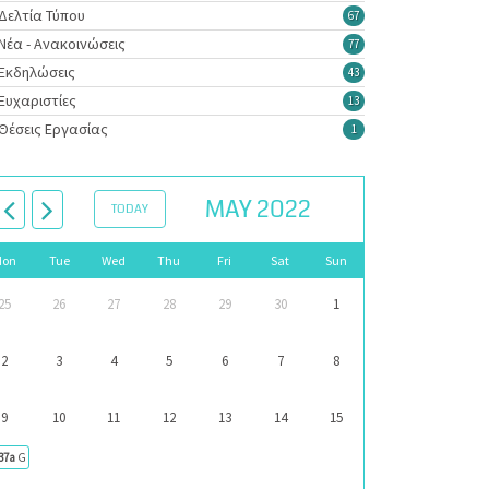
Δελτία Τύπου
67
Νέα - Ανακοινώσεις
77
Εκδηλώσεις
43
Ευχαριστίες
13
Θέσεις Εργασίας
1
MAY 2022
TODAY
Mon
Tue
Wed
Thu
Fri
Sat
Sun
25
26
27
28
29
30
1
2
3
4
5
6
7
8
9
10
11
12
13
14
15
37a
GreenNet: Πιλοτική κατάρτιση 10 ωφελούμενών μας με βάση το επαγγελματικό περίγραμμα το