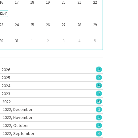
16
17
18
19
20
21
22
52p
Πρώιμη Παρέμβαση - Μία Νέα Υπηρεσία
23
24
25
26
27
28
29
30
31
1
2
3
4
5
2026
1
2025
5
2024
10
2023
7
2022
19
2022, December
2
2022, November
1
2022, October
1
2022, September
4