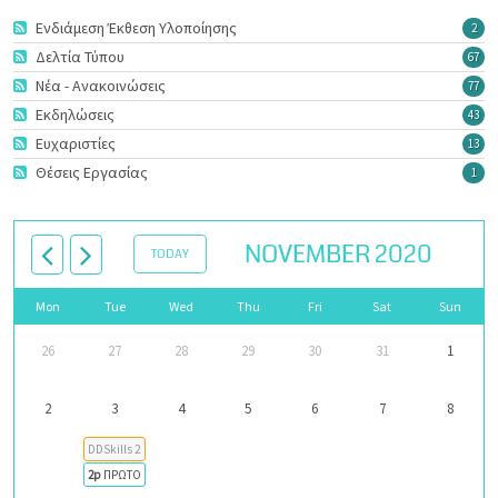
Ενδιάμεση Έκθεση Υλοποίησης
2
Δελτία Τύπου
67
Νέα - Ανακοινώσεις
77
Εκδηλώσεις
43
Ευχαριστίες
13
Θέσεις Εργασίας
1
NOVEMBER 2020
TODAY
Mon
Tue
Wed
Thu
Fri
Sat
Sun
26
27
28
29
30
31
1
2
3
4
5
6
7
8
DDSkills 2nd Transnational Project Meeting
2p
ΠΡΩΤΟΚΟΛΛΟ ΟΔΗΓΙΩΝ COVID-19