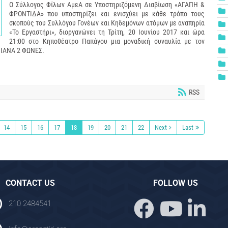
Ο Σύλλογος Φίλων ΑμεΑ σε Υποστηριζόμενη Διαβίωση «ΑΓΑΠΗ &
ΦΡΟΝΤΙΔΑ» που υποστηρίζει και ενισχύει με κάθε τρόπο τους
σκοπούς του Συλλόγου Γονέων και Κηδεμόνων ατόμων με αναπηρία
«Το Εργαστήρι», διοργανώνει τη Τρίτη, 20 Ιουνίου 2017 και ώρα
21:00 στο Κηποθέατρο Παπάγου μια μοναδική συναυλία με τον
 ΠΙΑΝΑ 2 ΦΩΝΕΣ.
RSS
14
15
16
17
18
19
20
21
22
Next
Last
CONTACT US
FOLLOW US
210 2484541