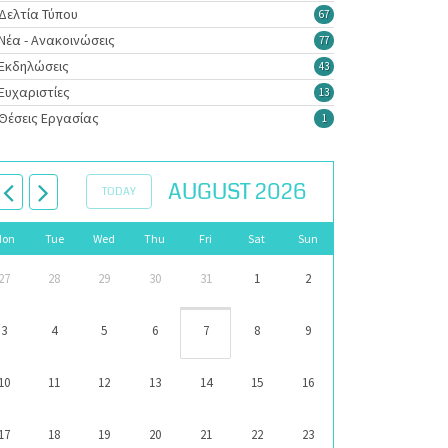
Δελτία Τύπου
67
Νέα - Ανακοινώσεις
77
Εκδηλώσεις
43
Ευχαριστίες
13
Θέσεις Εργασίας
1
AUGUST 2026
TODAY
Mon
Tue
Wed
Thu
Fri
Sat
Sun
27
28
29
30
31
1
2
3
4
5
6
7
8
9
10
11
12
13
14
15
16
17
18
19
20
21
22
23