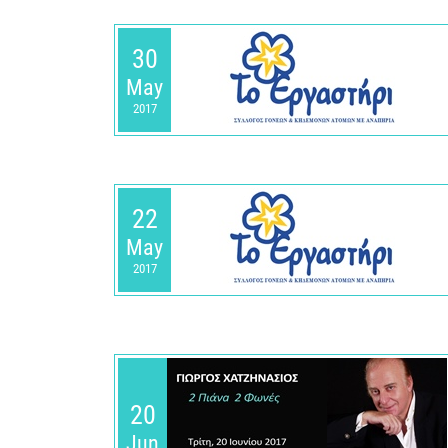
30
May
2017
22
May
2017
20
Jun