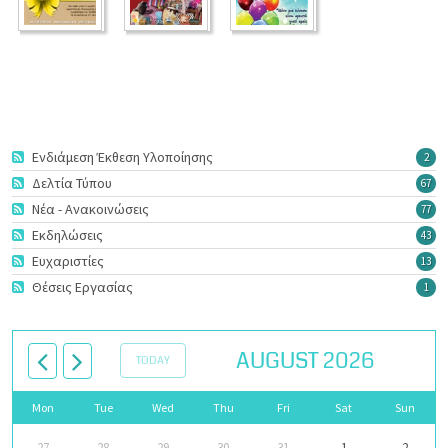
Ενδιάμεση Έκθεση Υλοποίησης
2
Δελτία Τύπου
67
Νέα - Ανακοινώσεις
77
Εκδηλώσεις
43
Ευχαριστίες
13
Θέσεις Εργασίας
1
AUGUST 2026
TODAY
Mon
Tue
Wed
Thu
Fri
Sat
Sun
27
28
29
30
31
1
2